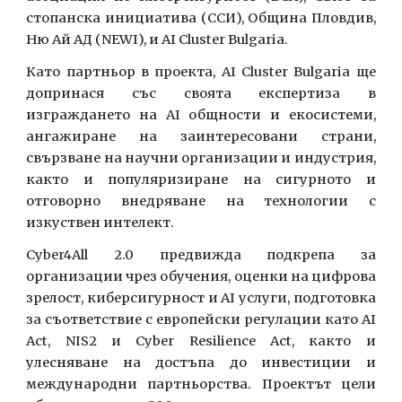
стопанска инициатива (ССИ), Община Пловдив,
Ню Ай АД (NEWI), и AI Cluster Bulgaria.
Като партньор в проекта, AI Cluster Bulgaria ще
допринася със своята експертиза в
изграждането на AI общности и екосистеми,
ангажиране на заинтересовани страни,
свързване на научни организации и индустрия,
както и популяризиране на сигурното и
отговорно внедряване на технологии с
изкуствен интелект.
Cyber4All 2.0 предвижда подкрепа за
организации чрез обучения, оценки на цифрова
зрелост, киберсигурност и AI услуги, подготовка
за съответствие с европейски регулации като AI
Act, NIS2 и Cyber Resilience Act, както и
улесняване на достъпа до инвестиции и
международни партньорства. Проектът цели