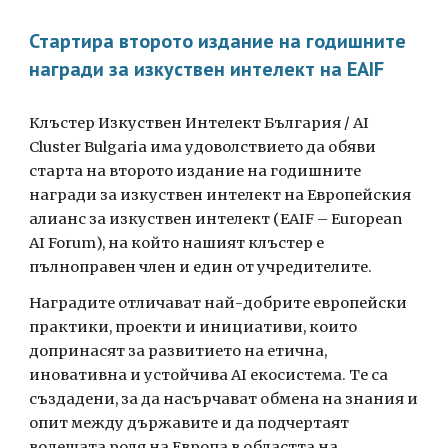
Стартира второто издание на годишните
награди за изкуствен интелект на EAIF
Клъстер Изкуствен Интелект България / AI
Cluster Bulgaria има удоволствието да обяви
старта на второто издание на годишните
награди за изкуствен интелект на Европейския
алианс за изкуствен интелект (EAIF – European
AI Forum), на който нашият клъстер е
пълноправен член и един от учредителите.
Наградите отличават най-добрите европейски
практики, проекти и инициативи, които
допринасят за развитието на етична,
иновативна и устойчива AI екосистема. Те са
създадени, за да насърчават обмена на знания и
опит между държавите и да подчертаят
водещата роля на Европа в областта на