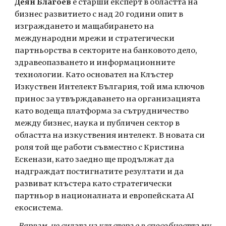
Деян Благоев
е старши експерт в областта на
бизнес развитието с над 20 години опит в
изграждането и мащабирането на
международни мрежи и стратегически
партньорства в секторите на банковото дело,
здравеопазването и информационните
технологии. Като основател на Клъстер
Изкуствен Интелект България, той има ключов
принос за утвърждаването на организацията
като водеща платформа за сътрудничество
между бизнес, наука и публичен сектор в
областта на изкуствения интелект. В новата си
роля той ще работи съвместно с Кристина
Ескенази, като заедно ще продължат да
надграждат постигнатите резултати и да
развиват клъстера като стратегически
партньор в националната и европейската AI
екосистема.